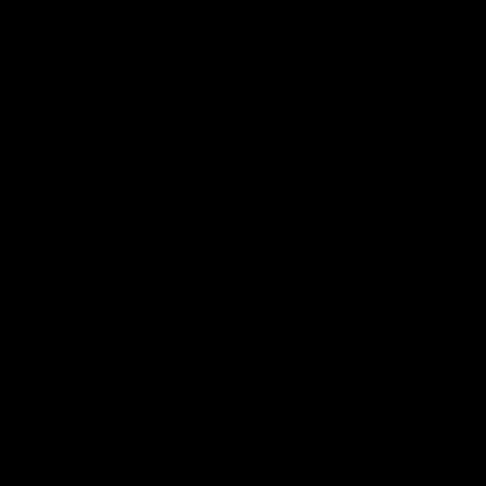
0
无需
中