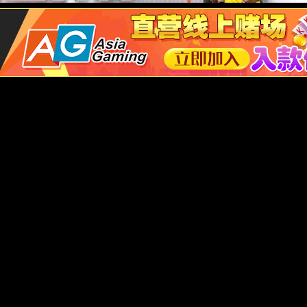
米兰电竞appPDF阅读器（点击
1 AI脑图阅读
兰电竞app阅读器中打开PDF/Word/PPT/Excel等文档，点击
炼，将文档转成脑图，并在阅读器内进行浏览和编辑。