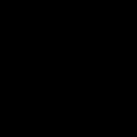
做pdf便签备注。
和样式，最后别忘了保存哦。