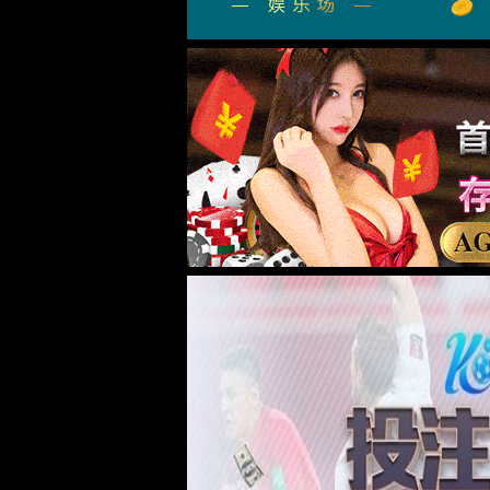
关于米兰电竞app
客户服务
公司介绍
米兰电竞app客户
企业新闻
学
产品动态
米兰电竞app问答
日期：
管理团队
诚聘英才
米兰
社会招聘
很多
校园招聘
渠道合作招募
投资者关系
标准工作
联系我们