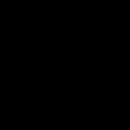
本查看器】，就可以看到所有文本内容啦!一键选