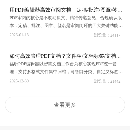
用接收的文件，一键搜索，精准查找！技巧一：文件又多又
用PDF编辑器高效审阅文档：定稿/批注/图章/签名全流程（附...
杂？1分钟学会文档自动分类...
PDF审阅的核心是不改动原文、精准传递意见、合规确认版
本，定稿、批注、图章、签名是审阅闭环的四大关键功能。
以下以福昕PDF编辑器（通用逻辑适用于AdobeAcrobat等主
2026-01-13
浏览量：24117
流工具）为例，提供可直接落地的操作步骤与实用技巧，适
配办公协作、合同审核、文件定稿等场景。一、前期准备：
如何高效管理PDF文档？文件柜/文档标签/文档定稿用起来！
打开文档并进入审阅模式1.打开...
福昕PDF编辑器以智慧文档工作台为核心实现PDF统一管
理，支持多格式文件集中归档，可智能分类、自定义标签并
自动同步文件夹。提供全文检索与文档雷达快速定位，批量
2025-12-30
浏览量：21442
统一页眉页脚、水印等元素。还能合并/拆分PDF、加密保险
柜存敏感文件，集成云存储与ECM系统，兼顾标准化管理与
安全协作，适配政企与个人高效办公需...
查看更多