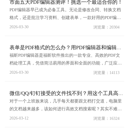
市面五大PDF编辑器测评！挑选一个最适合你的！
PDF编辑器早已成为必备工具。无论是修改合同、转换文档
格式，还是批注学习资料、创建表单，一款好用的PDF编辑
器能大幅提升效率。但市面上PDF编辑器五花八门，功能、
2026-03-30
浏览量：20304
价格差异悬殊，新手很难快速选型。本次测评选取当下最热
门的5款PDF编辑器——福昕PDF编辑器、AdobeAcrobat、
表单是PDF格式的怎么办？用PDF编辑器和编辑Excel一样...
WPSPDF、PDF-XChang...
福昕PDF编辑器是福昕软件推出的一款专业、高效的PDF文
档处理工具，凭借简洁易用的界面和全面的功能，广泛应用
于办公、学习等多个场景，无需专业PDF知识即可实现文档
2026-03-30
浏览量：14113
的创建、编辑、转换、注释及表单处理等操作，兼顾个人与
企业用户的多样化需求，尤其表单功能更是便捷实用，能高
微信/QQ/钉钉接受的文件找不到？用这个工具高效搜索&amp...
效解决PDF表单的创建、填写、数据管理等问题，助力实
对于一个上班族来说，几乎每天都要跟文档打交道，电脑里
现...
的文档越来越多，该如何进行高效文档搜索呢？其实不难！
福昕PDF编辑器（版本13.3.619.26577）上新文档雷达功能，
2026-03-12
浏览量：16324
支持一站式搜索桌面、钉钉、微信、QQ、浏览器、邮箱等应