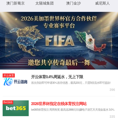
首页
PDF软件功能大全
电脑文件查找
低至
68折
电脑文件查找
微信/QQ/钉钉接受的文
2026-
件找不到？用这个工具高
03-12
效搜索&管理电脑文件！
如何购买
批量购买
集团采购
米兰电竞app在亚洲、美洲、欧洲和