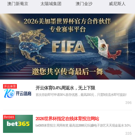
首页
PDF软件功能大全
PDF标书
低至
68折
PDF标书
PDF与企业招标：让复杂
2025-
流程变简单的“得力帮手”
09-30
PDF与企业招标：让复杂
2025-
流程变简单的“得力帮手”
09-30
如何购买
批量购买
集团采购